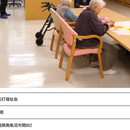
石打福祉会
明
 新潟県南魚沼市関852