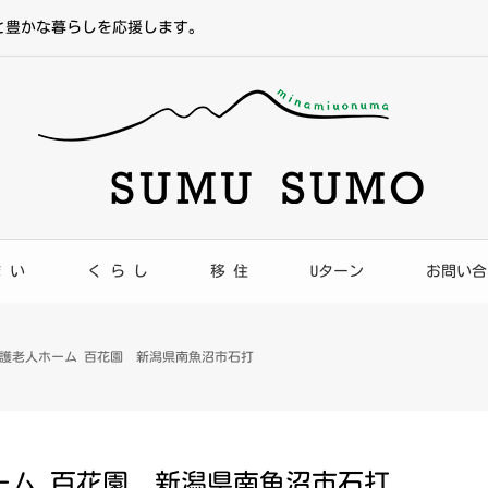
と豊かな暮らしを応援します。
ま い
く ら し
移 住
Uターン
お問い合
護老人ホーム 百花園 新潟県南魚沼市石打
ーム 百花園 新潟県南魚沼市石打