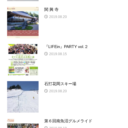
関 興 寺
2019.08.20
『LIFEin』PARTY vol.２
2019.08.15
石打花岡スキー場
2019.08.20
第６回南魚沼グルメライド