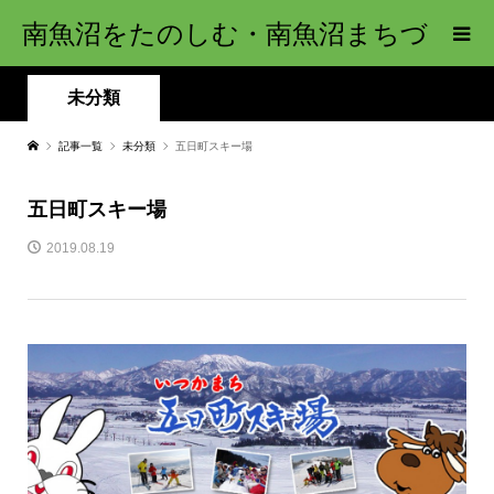
南魚沼をたのしむ・南魚沼まちづ
くり推進機構
未分類
記事一覧
未分類
五日町スキー場
五日町スキー場
2019.08.19