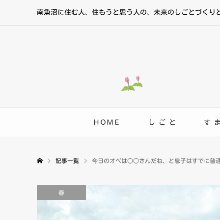
南魚沼に住む人、住もうと思う人の、未来のしごとづくり
ＨＯＭＥ
し ご と
す 
記事一覧
今日のオペは○○さんだね、と息子はすでに普
春