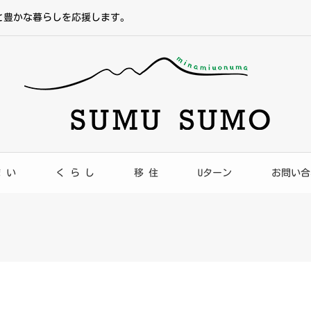
と豊かな暮らしを応援します。
ま い
く ら し
移 住
Uターン
お問い合