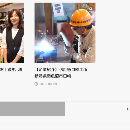
お土産処 利
【企業紹介】(有)樋口鉄工所
新潟県南魚沼市田崎
2019.08.09
ト