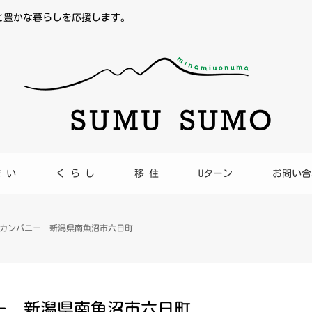
と豊かな暮らしを応援します。
ま い
く ら し
移 住
Uターン
お問い合
カンパニー 新潟県南魚沼市六日町
ー 新潟県南魚沼市六日町