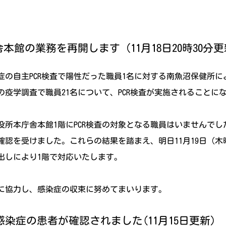
舎本館の業務を再開します（11月18日20時30分
染症の自主PCR検査で陽性だった職員1名に対する南魚沼保健所に
疫学調査で職員21名について、PCR検査が実施されることに
役所本庁舎本館1階にPCR検査の対象となる職員はいませんで
認を受けました。これらの結果を踏まえ、明日11月19日（木
出しにより1階で対応いたします。
に協力し、感染症の収束に努めてまいります。
染症の患者が確認されました(11月15日更新)