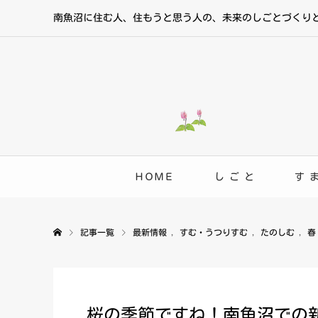
南魚沼に住む人、住もうと思う人の、未来のしごとづくり
ＨＯＭＥ
し ご と
す 
記事一覧
最新情報
,
すむ・うつりすむ
,
たのしむ
,
春
桜の季節ですね！南魚沼での